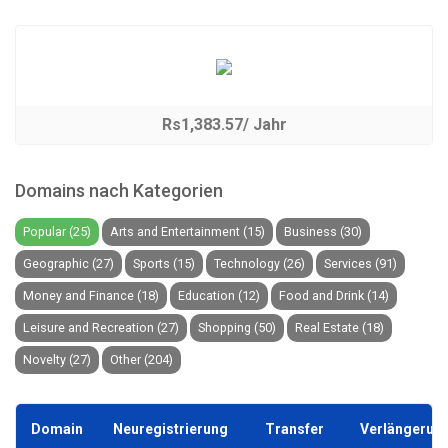
Rs1,383.57/ Jahr
Domains nach Kategorien
Popular (25)
Arts and Entertainment (15)
Business (30)
Geographic (27)
Sports (15)
Technology (26)
Services (91)
Money and Finance (18)
Education (12)
Food and Drink (14)
Leisure and Recreation (27)
Shopping (50)
Real Estate (18)
Novelty (27)
Other (204)
Domain
Neuregistrierung
Transfer
Verlängerun