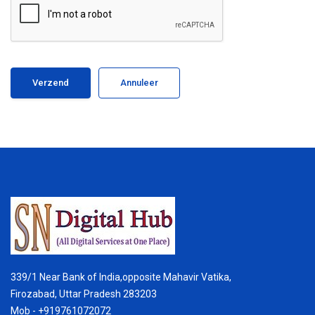
Annuleer
339/1 Near Bank of India,opposite Mahavir Vatika,
Firozabad, Uttar Pradesh 283203
Mob - +919761072072