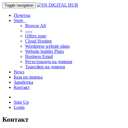
Toggle navigation
Почетна
Store
Browse All
-----
Offers zone
Cloud Hosting
Wordpress website plans
Website builder Plans
Business Email
Регистрација на домени
Трансфер на домени
News
База на знаења
Заработка
Контакт
Sign Up
Login
Контакт