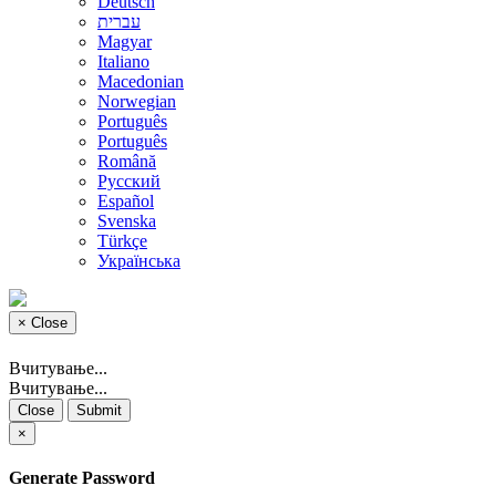
Deutsch
עברית
Magyar
Italiano
Macedonian
Norwegian
Português
Português
Română
Русский
Español
Svenska
Türkçe
Українська
×
Close
Вчитување...
Вчитување...
Close
Submit
×
Generate Password