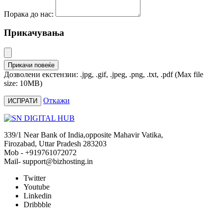
Порака до нас:
Прикачувања
Прикачи повеќе
Дозволени екстензии: .jpg, .gif, .jpeg, .png, .txt, .pdf (Max file
size: 10MB)
Откажи
339/1 Near Bank of India,opposite Mahavir Vatika,
Firozabad, Uttar Pradesh 283203
Mob - +919761072072
Mail- support@bizhosting.in
Twitter
Youtube
Linkedin
Dribbble