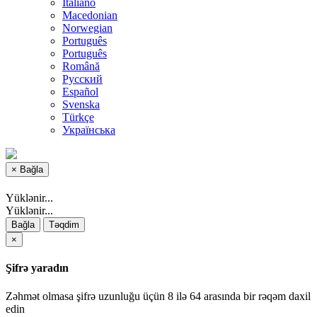
Italiano
Macedonian
Norwegian
Português
Português
Română
Русский
Español
Svenska
Türkçe
Українська
×
Bağla
Yüklənir...
Yüklənir...
Bağla
Təqdim
×
Şifrə yaradın
Zəhmət olmasa şifrə uzunluğu üçün 8 ilə 64 arasında bir rəqəm daxil
edin