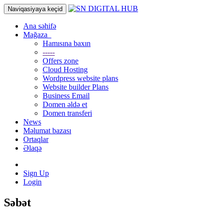
Naviqasiyaya keçid
Ana səhifə
Mağaza
Hamısına baxın
-----
Offers zone
Cloud Hosting
Wordpress website plans
Website builder Plans
Business Email
Domen əldə et
Domen transferi
News
Məlumat bazası
Ortaqlar
Əlaqə
Sign Up
Login
Səbət