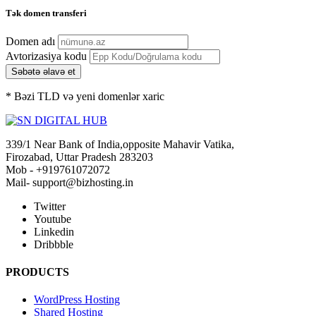
Tək domen transferi
Domen adı
Avtorizasiya kodu
Səbətə əlavə et
* Bəzi TLD və yeni domenlər xaric
339/1 Near Bank of India,opposite Mahavir Vatika,
Firozabad, Uttar Pradesh 283203
Mob - +919761072072
Mail- support@bizhosting.in
Twitter
Youtube
Linkedin
Dribbble
PRODUCTS
WordPress Hosting
Shared Hosting