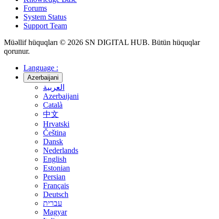
Forums
System Status
Support Team
Müəllif hüquqları © 2026 SN DIGITAL HUB. Bütün hüquqlar
qorunur.
Language :
Azerbaijani
العربية
Azerbaijani
Català
中文
Hrvatski
Čeština
Dansk
Nederlands
English
Estonian
Persian
Français
Deutsch
עברית
Magyar