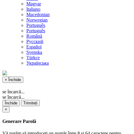
Magyar
Italiano
Macedonian
Norwegian
Português
Português
Română
Русский
Español
Svenska
Türkçe
Українська
×
Închide
se încarcă...
se încarcă...
Închide
Trimiteți
×
Generare Parolă
Vă rugăm să introduceți un număr între 8 și 64 caractere pentru