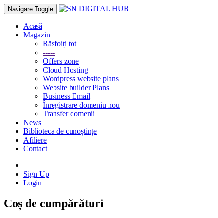
Navigare Toggle
Acasă
Magazin
Răsfoiți tot
-----
Offers zone
Cloud Hosting
Wordpress website plans
Website builder Plans
Business Email
Înregistrare domeniu nou
Transfer domenii
News
Biblioteca de cunoștințe
Afiliere
Contact
Sign Up
Login
Coș de cumpărături