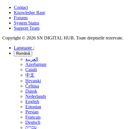
Contact
Knowledge Base
Forums
System Status
Support Team
Copyright © 2026 SN DIGITAL HUB. Toate drepturile rezervate.
Language :
Română
العربية
Azerbaijani
Català
中文
Hrvatski
Čeština
Dansk
Nederlands
English
Estonian
Persian
Français
Deutsch
עברית