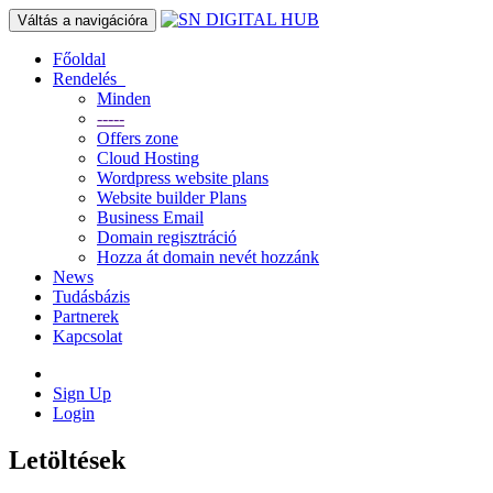
Váltás a navigációra
Főoldal
Rendelés
Minden
-----
Offers zone
Cloud Hosting
Wordpress website plans
Website builder Plans
Business Email
Domain regisztráció
Hozza át domain nevét hozzánk
News
Tudásbázis
Partnerek
Kapcsolat
Sign Up
Login
Letöltések