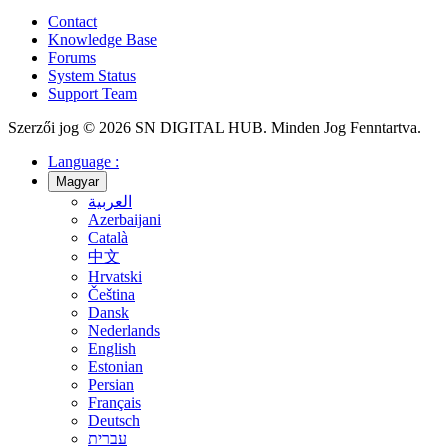
Contact
Knowledge Base
Forums
System Status
Support Team
Szerzői jog © 2026 SN DIGITAL HUB. Minden Jog Fenntartva.
Language :
Magyar
العربية
Azerbaijani
Català
中文
Hrvatski
Čeština
Dansk
Nederlands
English
Estonian
Persian
Français
Deutsch
עברית