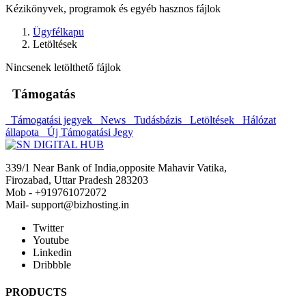
Kézikönyvek, programok és egyéb hasznos fájlok
Ügyfélkapu
Letöltések
Nincsenek letölthető fájlok
Támogatás
Támogatási jegyek
News
Tudásbázis
Letöltések
Hálózat
állapota
Új Támogatási Jegy
339/1 Near Bank of India,opposite Mahavir Vatika,
Firozabad, Uttar Pradesh 283203
Mob - +919761072072
Mail- support@bizhosting.in
Twitter
Youtube
Linkedin
Dribbble
PRODUCTS