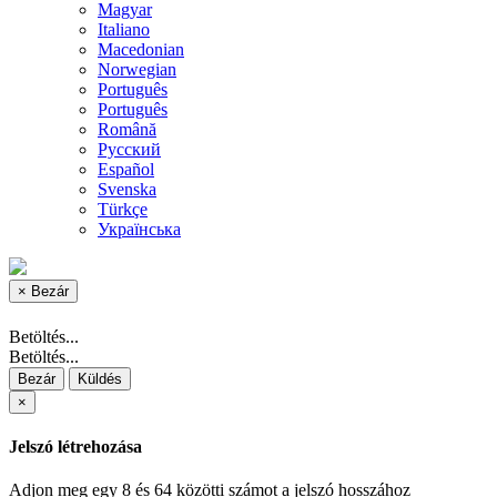
Magyar
Italiano
Macedonian
Norwegian
Português
Português
Română
Русский
Español
Svenska
Türkçe
Українська
×
Bezár
Betöltés...
Betöltés...
Bezár
Küldés
×
Jelszó létrehozása
Adjon meg egy 8 és 64 közötti számot a jelszó hosszához