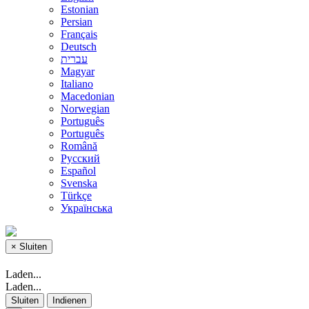
Estonian
Persian
Français
Deutsch
עברית
Magyar
Italiano
Macedonian
Norwegian
Português
Português
Română
Русский
Español
Svenska
Türkçe
Українська
×
Sluiten
Laden...
Laden...
Sluiten
Indienen