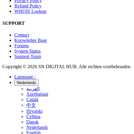
Privacy Policy
Refund Policy
WHOIS Lookup
SUPPORT
Contact
Knowledge Base
Forums
System Status
Support Team
Copyright © 2026 SN DIGITAL HUB. Alle rechten voorbehouden.
Language :
Nederlands
العربية
Azerbaijani
Català
中文
Hrvatski
Čeština
Dansk
Nederlands
English