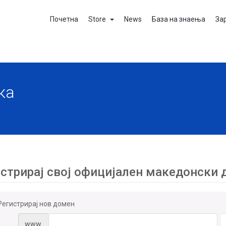
Почетна
Store
News
База на знаења
За
ка
стрирај свој официјален македонски
Регистрирај нов домен
www.