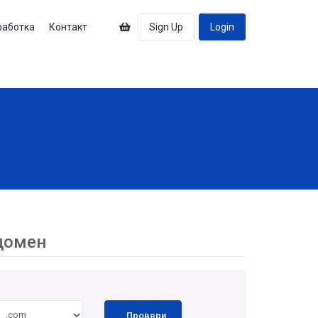
работка
Контакт
Sign Up
Login
 домен
Провери