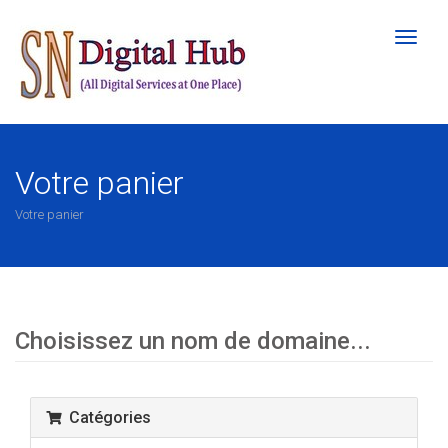
Bascul
la
naviga
Votre panier
Votre panier
Choisissez un nom de domaine...
Catégories