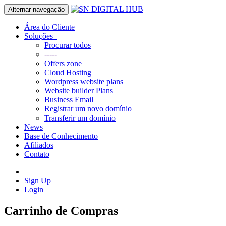
Alternar navegação
Área do Cliente
Soluções
Procurar todos
-----
Offers zone
Cloud Hosting
Wordpress website plans
Website builder Plans
Business Email
Registrar um novo domínio
Transferir um domínio
News
Base de Conhecimento
Afiliados
Contato
Sign Up
Login
Carrinho de Compras