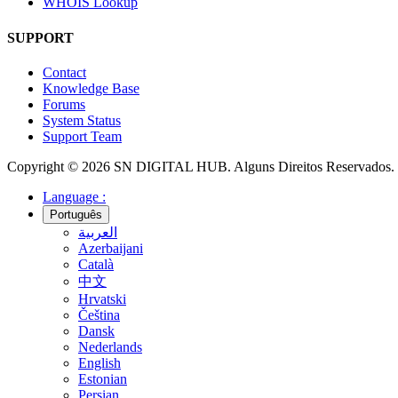
WHOIS Lookup
SUPPORT
Contact
Knowledge Base
Forums
System Status
Support Team
Copyright © 2026 SN DIGITAL HUB. Alguns Direitos Reservados.
Language :
Português
العربية
Azerbaijani
Català
中文
Hrvatski
Čeština
Dansk
Nederlands
English
Estonian
Persian