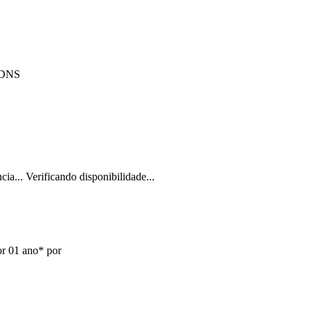
- DNS
cia...
Verificando disponibilidade...
or 01 ano* por