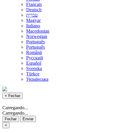
Français
Deutsch
עברית
Magyar
Italiano
Macedonian
Norwegian
Português
Português
Română
Русский
Español
Svenska
Türkçe
Українська
×
Fechar
Carregando...
Carregando...
Fechar
Enviar
×