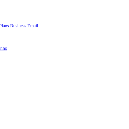
 Plans
Business Email
inho