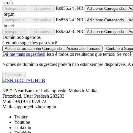
.co.in
Rs855.24 INR
Indisponível
Indisponível
Adicionar
Carregando...
Ad
.org.in
Rs855.24 INR
Indisponível
Indisponível
Adicionar
Carregando...
Ad
.in.net
Rs926.63 INR
Indisponível
Indisponível
Adicionar
Carregando...
Ad
Domínios Sugeridos
Gerando sugestões para você
Adicionar ao carrinho
Carregando...
Adicionado
Tomado
Contate o Supo
Dá-me mais sugestões!
Isso é todos os resultados que temos! Se você
Nomes de domínio sugestões podem não estar sempre disponíveis. A di
Continuar
339/1 Near Bank of India,opposite Mahavir Vatika,
Firozabad, Uttar Pradesh 283203
Mob - +919761072072
Mail- support@bizhosting.in
Twitter
Youtube
Linkedin
Dribbble